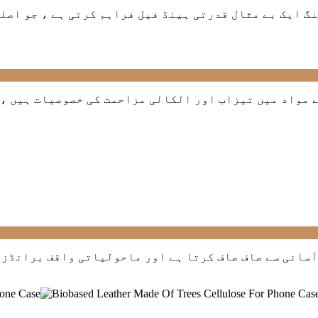
گ ایک بے مثال قدرتی ہینڈ فیل فراہم کرتی ہے ، جو اصل
مواد میں تیزاب اور الکالی مزاحمت کی خصوصیات ہیں ، ج
 آسانی سے صاف صاف کرتا ہے اور ماحولیاتی واقف برانڈز