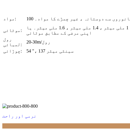
، جانوروں سے دوستانہ ، غیر چمڑے کا مواد۔
مواد:
عام طور پر 1.2 ملی میٹر ، بھی 0.6 ملی میٹر ، 0.8 ملی میٹر ، 1 ملی میٹر ، 1.4 ملی میٹر ، 1.6 ملی میٹر۔ یا
موٹائی:
اپنی مرضی کے مطابق موٹائی
رول
20-30m/رول
لمبائی:
54 "، 137 سینٹی میٹر
چوڑائی:
نرمی اور راحت