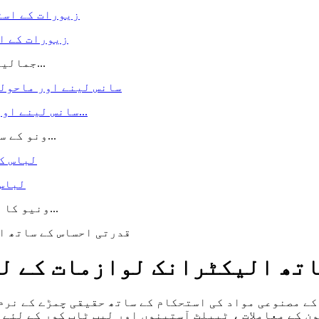
زیورات کے ا
WINIW جمالیات کو مائکرو فائبر سابر پیش کرتا ہے ، جو...
سانس لینے اور ماحولیاتی- لباس کے لئے دوستانہ مائکرو فائبر...
ونو کے سانس لینے اور ماحولیاتی- دوستانہ مائکرو فائبر...
لباس 
ونیو کا نرم اور لچکدار مائکرو فائبر سابر لباس کے کپڑے...
اتھ الیکٹرانک لوازمات کے لئ
کے مصنوعی مواد کی استحکام کے ساتھ حقیقی چمڑے کے نرم
ون کے معاملات ، ٹیبلٹ آستینوں اور لیپ ٹاپ کور کے لئے