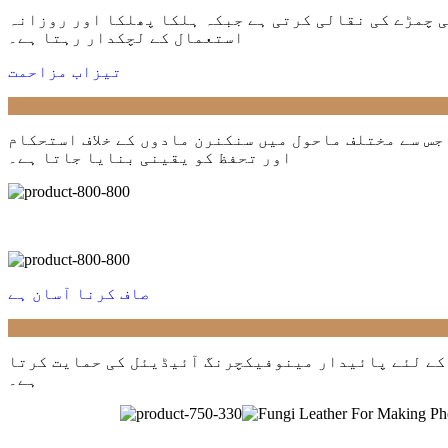
ی چمڑے کی نقالی کرتی ہے جبکہ ہلکا پھلکا اور روزانہ
استعمال کے لچکدار رہتا ہے۔
تیزاب مزاحمت
س سے مختلف ماحول میں سنکنرن مادوں کے خلاف استحکام
اور تحفظ کو یقینی بنایا جاتا ہے۔
صاف کرنا آسان ہے
 کے لئے پائیدار مینوفیکچرنگ آئیڈیئل کی حمایت کرتا
ہے۔