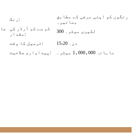
رنگوں کو اپنی مرضی کے مطابق
رنگ:
بنائیں۔
کم سے کم آرڈر کی
300 لکیری میٹر۔
مقدار:
15-20 دن۔
ترسیل کا وقت:
ماہانہ 1،000،000 میٹر۔
پیداواری صلاحیت: