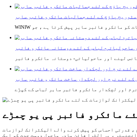
سٹوریج پاؤچ کے لئے جمالیات مائکرو فائبر سابر
کے لئے نرم اور لچکدار ساخت مائکرو فائبر سابر
ے مائکرو فائبر پی یو چمڑے
 ، قدرتی احساس کو پیش کرنے والے الیکٹرانک لوازمات
 انجنیئر ، یہ الٹرا فائن مادہ ماحول دوست جدت کو ایک