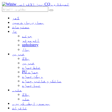
گھر
ہماری بارے ميں
مصنوعات
حل
جوتے
آٹوموٹو
upholstery
بال
خبریں
بلاگ
خبریں
غلط چمڑے
PU چمڑے
ویگن چمڑے
مائکرو فائبر چمڑے
نپا چمڑے
علم۔
بلاگ
علم
ہم سے رابطہ کریں۔
تاثرات