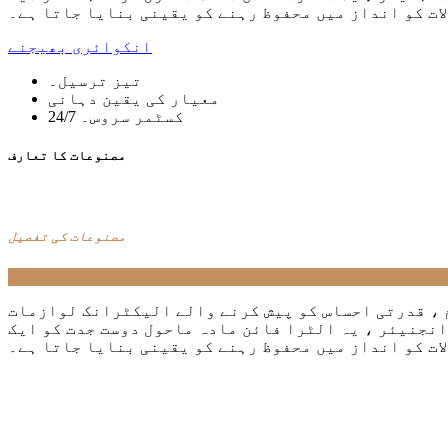
لات کو انداز میں محفوظ رہنے کو یقینی بنایا جاتا ہے۔
انکوائری بھیجنے
تیز ترسیل۔
معیار کی یقین دہانی
24/7 کسٹمر سروس۔
مصنوعات کا تعارف
مصنوعات کی تفصیل
 ، قدرتی احساس کو پیش کرنے والے الیکٹرانک لوازمات
 انجنیئر ، یہ الٹرا فائن مادہ ماحول دوست جدت کو ایک
لات کو انداز میں محفوظ رہنے کو یقینی بنایا جاتا ہے۔