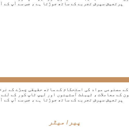
پرتعیش سپرش تجربے کے ساتھ جوڑتا ہے ، جس سے آپ کے آ
کے مصنوعی مواد کی استحکام کے ساتھ حقیقی چمڑے کے نرم
ون کے معاملات ، ٹیبلٹ آستینوں اور لیپ ٹاپ کور کے لئے
پرتعیش سپرش تجربے کے ساتھ جوڑتا ہے ، جس سے آپ کے آ
پیرامیٹر