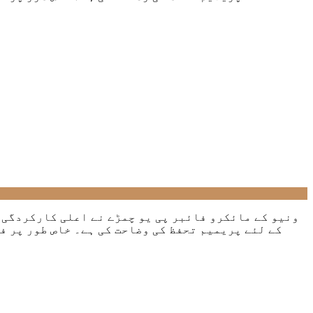
ونیو کے مائکرو فائبر پی یو چمڑے نے اعلی کارکردگی 
کے لئے پریمیم تحفظ کی وضاحت کی ہے۔ خاص طور پر ف