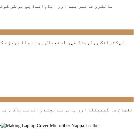
مائکرو فائبر بیس اور ایڈوانسڈ پی یو کی کوٹن
الیکٹرانک پیکیجنگ میں استعمال ہونے والے چمڑے کے 
نقصان دہ کیمیکلز اور پانی سے بچنے والے سے پاک ، یہ