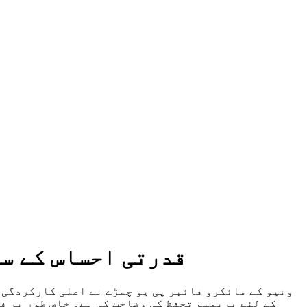
قدرتی احساس کے س
ونیو کے مائکرو فائبر پی یو چمڑے نے اعلی کارکردگی 
کے لئے پریمیم تحفظ کی وضاحت کی ہے۔ خاص طور پر ف