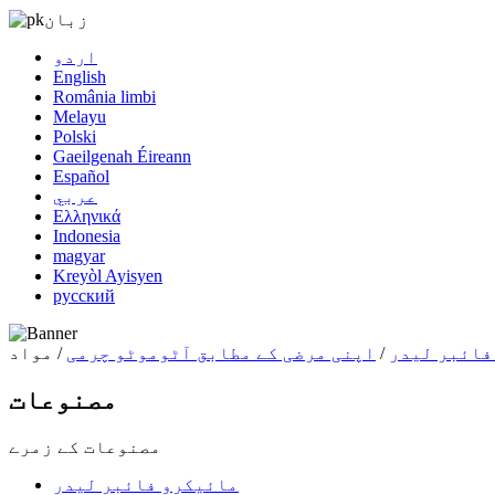
زبان
اردو
English
România limbi
Melayu
Polski
Gaeilgenah Éireann
Español
عربي
Ελληνικά
Indonesia
magyar
Kreyòl Ayisyen
русский
فائبر لیدر
/
اپنی مرضی کے مطابق آٹوموٹو چرمی
/ مواد
مصنوعات
مصنوعات کے زمرے
مائیکرو فائبر لیدر