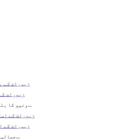
زیورات کے
ونیو کا ہلکا پھلکا مائکرو فائبر سابر زیورات کے پاؤچ بیگ...
زیورات کے ا
WINIW جمالیات کو مائکرو فائبر سابر پیش کرتا ہے ، جو...