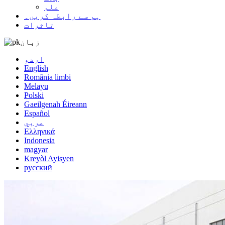
علم
ہم سے رابطہ کریں۔
تاثرات
زبان
اردو
English
România limbi
Melayu
Polski
Gaeilgenah Éireann
Español
عربي
Ελληνικά
Indonesia
magyar
Kreyòl Ayisyen
русский