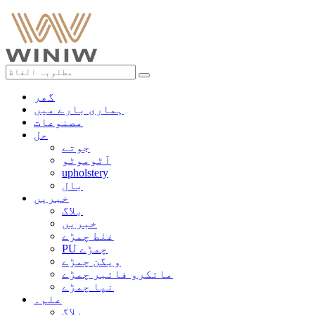
گھر
ہماری بارے ميں
مصنوعات
حل
جوتے
آٹوموٹو
upholstery
بال
خبریں
بلاگ
خبریں
غلط چمڑے
PU چمڑے
ویگن چمڑے
مائکرو فائبر چمڑے
نپا چمڑے
علم۔
بلاگ