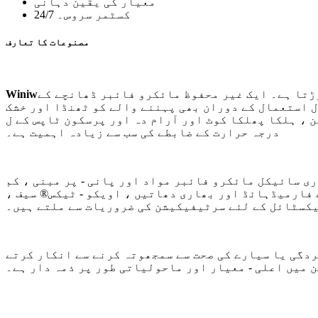
معیار کی یقین دہانی
24/7 کسٹمر سروس۔
مصنوعات کا تعارف
ڑتا ہے۔ ایک غیر محفوظ مائکرو فائبر ڈھانچے کے
Winiw
ال استعمال کے دوران بھی پہننے والے کو ٹھنڈا اور خشک
آرام دہ اور پرسکون ٹاپس کے ل suitable موزوں بناتا ہے ، جہاں آرام اور
درجہ حرارت کے ضابطے کی سب سے زیادہ اہمیت ہے۔
 اور پانی - پر مبنی ، کم - VOC رنگ ، کاربن کے نقشوں کو کم کرنے اور ماحولیاتی اثرات
 فارمیڈہائڈ اور بھاری دھاتیں ، اویکو - ٹیکس® سیف ،
یکسٹائل کے لئے سرٹیفیکیشن کی ضروریات سے ملتے ہیں۔
ردگی یا سیارے کی صحت سے سمجھوتہ کرنے سے انکار کرتے
 میں اعلی - معیار اور ماحولیاتی طور پر ذمہ دار ہے۔