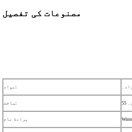
مصنوعات کی تفصیل
اد۔
مواد:
ساخت:
Wini
برانڈ نام