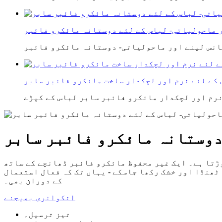
کے لئے نرم اور لچکدار ساخت مائکرو فائبر سابر
دوستانہ مائکرو فائبر سابر
ڑتا ہے۔ ایک غیر محفوظ مائکرو فائبر ڈھانچے کے ساتھ
 ٹھنڈا اور خشک رکھا جاسکے - یہاں تک کہ فعال استعمال
کے دوران بھی۔
انکوائری بھیجنے
تیز ترسیل۔