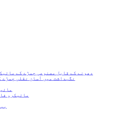
دھونے کے قابل مصنوعی چمڑے کے مائیک
نگہداشت میں آسان نقلی چمڑے ک
حفاظتی جوتو
آرتھوٹک جوتوں کے لیے IW
بیگ