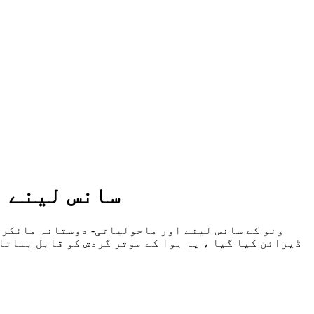
سانس لینے ا
ونو کے سانس لینے اور ماحولیاتی- دوستانہ مائکرو
ڈیزائن کیا گیا ، یہ ہوا کے موثر گردش کو قابل بناتا 