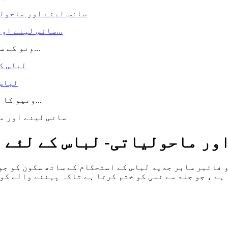
سانس لینے اور ماحولیاتی- لباس کے لئے دوستانہ مائکرو فائبر...
ونو کے سانس لینے اور ماحولیاتی- دوستانہ مائکرو فائبر...
لباس 
ونیو کا نرم اور لچکدار مائکرو فائبر سابر لباس کے کپڑے...
ور ماحولیاتی- لباس کے لئے 
 فائبر سابر جدید لباس کے استحکام کے ساتھ سکون کو جو
ہے ، جو جلد سے نمی کو ختم کرتا ہے تاکہ پہننے والے کو