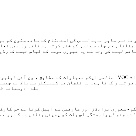
 فائبر سابر جدید لباس کی استحکام کے ساتھ سکون کو جو
 بناتا ہے ، جلد سے نمی کو ختم کرتا ہے تاکہ وہ بھی فع
 لینے کی وجہ سے یہ عبوری موسم کے لباس جیسے کارڈین ، ہلکا پھلکا کوٹ اور 
عالمی ایکو معیارات کے مطابق ، ون آئی ڈبلیو ری سائیکل مائکرو فائبر مواد
 کو تیار کرتا ہے۔ یہ نقصان دہ کیمیکلز سے پاک ہے جیسے
جلد - دوستانہ ٹ
و - شعوری برانڈز اور صارفین سے اپیل کرتا ہے جو کارک
ئے ونو کی وابستگی اس بات کو یقینی بناتی ہے کہ ہر صحن