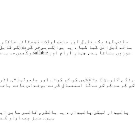
سانس لینے کے قابل اور ماحولیات - دوستانہ مائکرو
ساتھ ڈیزائن کیا گیا ، یہ ہوا کے موثر گردش کو قابل
رکھیں -۔ یہ سانس
کو کم سے کم کرنے کا استعمال کرتے ہوئے اس تانے بانے
پائیدار لیکن پائیدار ، یہ مائکرو فائبر سابر ایک
ہیں۔ سبز پیداوار کے ل