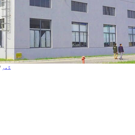
گھر
/